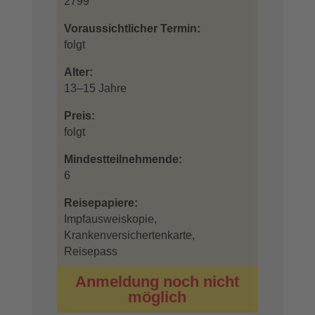
2799
Voraussichtlicher Termin:
folgt
Alter:
13–15 Jahre
Preis:
folgt
Mindestteilnehmende:
6
Reisepapiere:
Impfausweiskopie,
Krankenversichertenkarte,
Reisepass
Anmeldung noch nicht
möglich