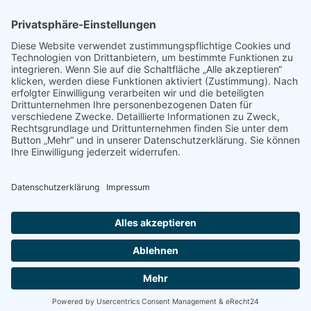
30159 Hannover
Tel.: 0511 368468 -0
Auf Jobsuche?
$
KONTAKT
SITEMAP
IMPRESSUM
DATENSCHUTZERKLÄRUNG
BARRIEREFREIHEIT