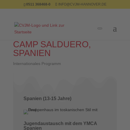
Skip
0511 368468-0
INFO@CVJM-HANNOVER.DE
to
content
Search
for:
Access
Search
Form
CAMP SALDUERO,
SPANIEN
Internationales Programm
Spanien (13-15 Jahre)
Jugendaustausch mit dem YMCA
Spanien